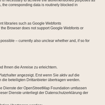
is is necessary to achieve the aforementioned purposes as
s, the corresponding data is routinely blocked in
font libraries such as Google Webfonts
 If the Browser does not support Google Webfonts or
ly possible – currently also unclear whether and, if so for
 Ihnen die Anreise zu erleichtern.
atzhalter angezeigt. Erst wenn Sie aktiv auf die
die beteiligten Drittanbieter übertragen werden.
. Die Dienste der OpenStreetMap Foundation umfassen
eser Dienste unterliegt der Datenschutzerklärung der