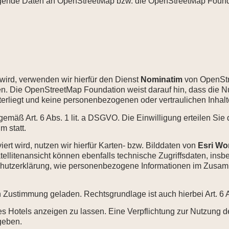
olgende Daten an OpenStreetMap bzw. die OpenStreetMap Found
wird, verwenden wir hierfür den Dienst
Nominatim
von OpenStr
. Die OpenStreetMap Foundation weist darauf hin, dass die N
liegt und keine personenbezogenen oder vertraulichen Inhalte
gemäß Art. 6 Abs. 1 lit. a DSGVO. Die Einwilligung erteilen Sie 
 statt.
viert wird, nutzen wir hierfür Karten- bzw. Bilddaten von
Esri Wo
Satellitenansicht können ebenfalls technische Zugriffsdaten, in
nschutzerklärung, wie personenbezogene Informationen im Zusa
ven Zustimmung geladen. Rechtsgrundlage ist auch hierbei Art. 6 
s Hotels anzeigen zu lassen. Eine Verpflichtung zur Nutzung der
geben.