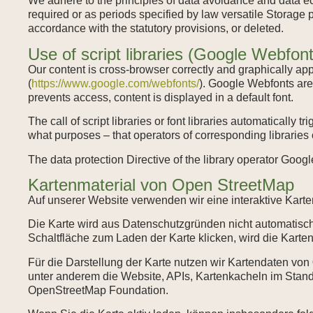
We adhere to the principles of data avoidance and data ec
required or as periods specified by law versatile Storage p
accordance with the statutory provisions, or deleted.
Use of script libraries (Google Webfon
Our content is cross-browser correctly and graphically app
(
https://www.google.com/webfonts/
). Google Webfonts are
prevents access, content is displayed in a default font.
The call of script libraries or font libraries automatically t
what purposes – that operators of corresponding libraries 
The data protection Directive of the library operator Goog
Kartenmaterial von Open StreetMap
Auf unserer Website verwenden wir eine interaktive Karte
Die Karte wird aus Datenschutzgründen nicht automatisch 
Schaltfläche zum Laden der Karte klicken, wird die Karte
Für die Darstellung der Karte nutzen wir Kartendaten von
unter anderem die Website, APIs, Kartenkacheln im Stand
OpenStreetMap Foundation.