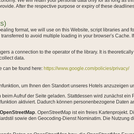
onomy. We will retain your personal data only for as long as th
rovide. After the respective purpose or expiry of these deadline
ts)
ealing format, we will use on this Website, script libraries and 
 transferred to avoid multiple loading in your browser's Cache.
riggers a connection to the operator of the library. It is theoretical
collect data.
le can be found here:
https://www.google.com/policies/privacy/
nfunktion, um Ihnen den Standort unseres Hotels anzuzeigen und
beim Aufruf der Seite geladen. Stattdessen wird zunächst ein Pl
nfunktion aktiviert. Dadurch können personenbezogene Daten an 
OpenStreetMap
. OpenStreetMap ist ein freies Kartenprojekt
ardstil sowie den Geocoding-Dienst Nominatim. Die Nutzung di