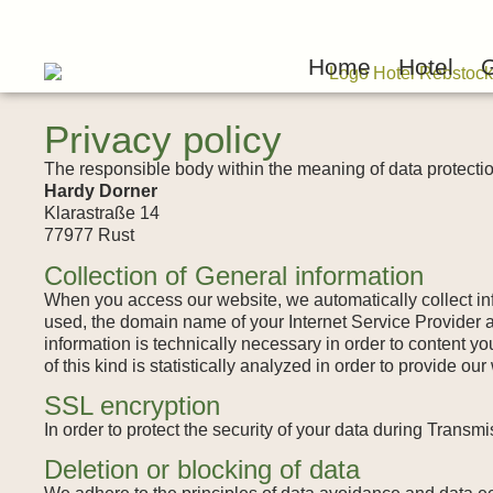
Home
Hotel
G
Privacy policy
The responsible body within the meaning of data protectio
Hardy Dorner
Klarastraße 14
77977 Rust
Collection of General information
When you access our website, we automatically collect info
used, the domain name of your Internet Service Provider a
information is technically necessary in order to content y
of this kind is statistically analyzed in order to provide o
SSL encryption
In order to protect the security of your data during Trans
Deletion or blocking of data